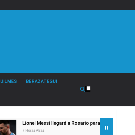
UILMES
BERAZATEGUI
nel Messi llegará a Rosario para despedir a su padre Jorge M
ras Atrás