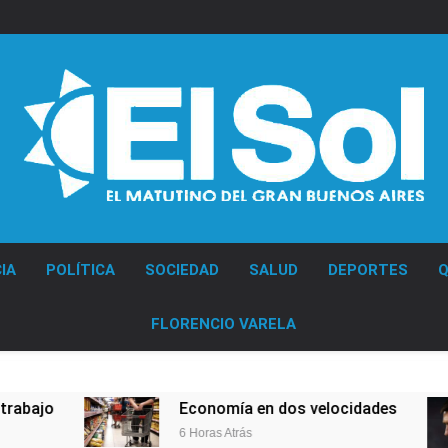
Diario EL SOL
IA
POLÍTICA
SOCIEDAD
SALUD
DEPORTES
Q
FLORENCIO VARELA
Economía en dos velocidades
Lio
6 Horas Atrás
7 Ho