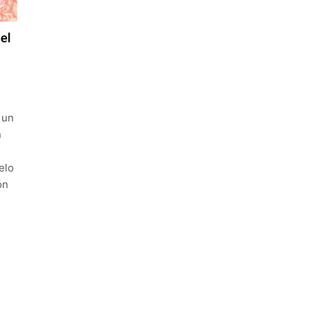
el
 un
n
elo
ón