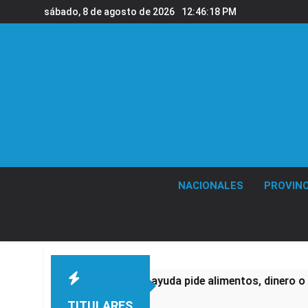
Saltar
sábado, 8 de agosto de 2026
12:46:19 PM
al
contenido
NACIONALES
PROVINC
 quienes buscan ayuda pide alimentos, dinero o trabajo
TITULARES