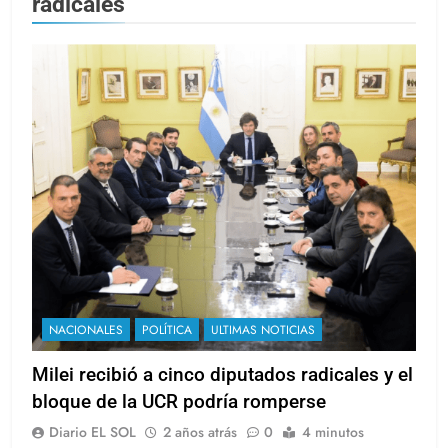
radicales
NACIONALES
POLÍTICA
ULTIMAS NOTICIAS
Milei recibió a cinco diputados radicales y el
bloque de la UCR podría romperse
Diario EL SOL
2 años atrás
0
4 minutos