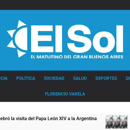
Diario EL SOL
CIA
POLÍTICA
SOCIEDAD
SALUD
DEPORTES
Q
FLORENCIO VARELA
Papa León XIV a la Argentina
Figuras de la cul
12 Horas Atrás