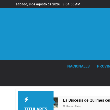
Saltar
sábado, 8 de agosto de 2026
3:04:56 AM
al
contenido
NACIONALES
PROVIN
La Diócesis de Quilmes celebró la visita del 
9 Horas Atrás
TITULARES