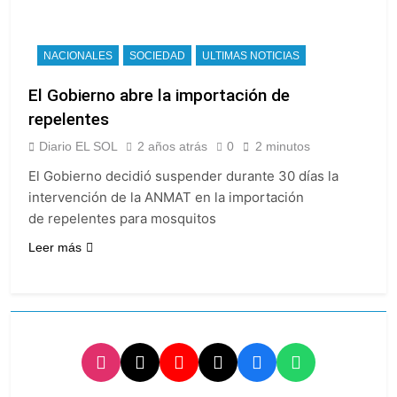
Seguridad de
2 Días Atrás
Quilmes, Hernán
Candela Arizaga
Ocampo, tras la
confirmó que tuvo un
NACIONALES
SOCIEDAD
ULTIMAS NOTICIAS
difusión de chats
«brote psicótico» por
2 Días Atrás
privados
consumo con
El Gobierno abre la importación de
La Libertad Avanza
Facundo Moyano
consiguió la mayoría
repelentes
y rechazó el pedido
2 Días Atrás
del peronismo de
Diario EL SOL
2 años atrás
0
2 minutos
Masiva movilización
girar el proyecto a
al Congreso contra el
El Gobierno decidió suspender durante 30 días la
comisión
proyecto oficial de
2 Días Atrás
intervención de la ANMAT en la importación
Ley de Propiedad
de repelentes para mosquitos
Privada
Leer más