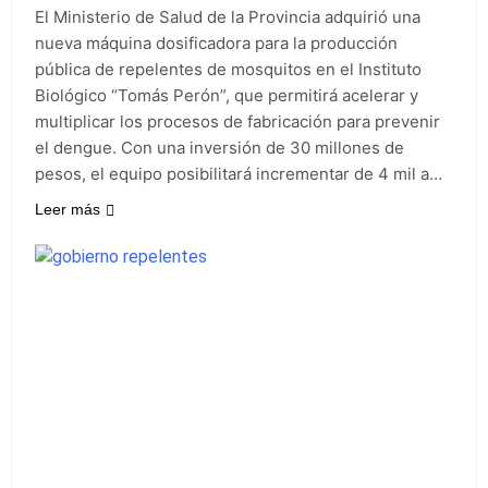
cada 7 de agosto y
1 Día Atrás
El Ministerio de Salud de la Provincia adquirió una
qué representa para
El Senado aprobó la
los argentinos
nueva máquina dosificadora para la producción
ley de propiedad
pública de repelentes de mosquitos en el Instituto
privada, pero el
1 Día Atrás
Gobierno debió
Biológico “Tomás Perón”, que permitirá acelerar y
Incidentes frente al
eliminar otro capítulo
multiplicar los procesos de fabricación para prevenir
Congreso durante la
protesta contra la
el dengue. Con una inversión de 30 millones de
2 Días Atrás
Ley de Propiedad
pesos, el equipo posibilitará incrementar de 4 mil a…
La Fiscalía rechazó el
Privada: hubo
pedido para
detenidos y
Leer más
suspender el juicio
2 Días Atrás
enfrentamientos
contra Pity Alvarez
67 barrios full LED en
Florencio Varela
2 Días Atrás
El temporal se
despide del AMBA:
cuándo dejará de
2 Días Atrás
llover y llega una ola
Kicillof marchó
de frío con mínimas
contra la Ley de
cercanas a 1°C
Propiedad Privada de
2 Días Atrás
Milei
Renunció el
subsecretario de