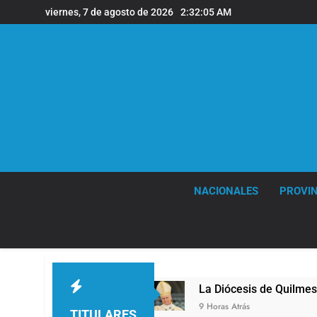
Saltar
viernes, 7 de agosto de 2026
2:32:06 AM
al
contenido
NACIONALES
PROVIN
mes
La Diócesis de Quilmes celebró la visita d
9 Horas Atrás
TITULARES