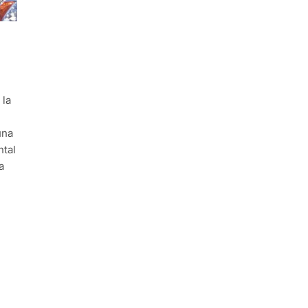
 la
una
ntal
a