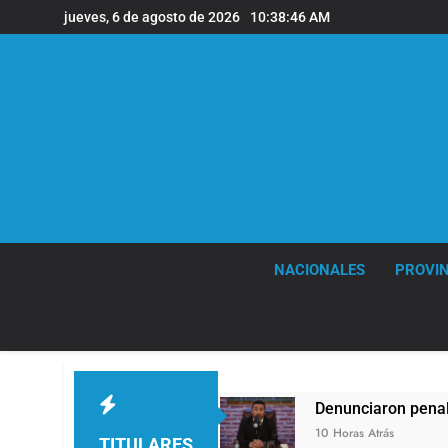
Saltar
jueves, 6 de agosto de 2026
10:38:47 AM
al
contenido
NACIONALES
PROVIN
 viento
Denunciaron penalmente al abogado li
10 Horas Atrás
TITULARES