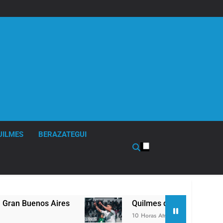
UILMES
BERAZATEGUI
Quilmes derrotó 2-0 al líder Gimnasia de Juju
10 Horas Atrás