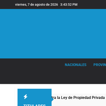
Saltar
viernes, 7 de agosto de 2026
3:43:54 PM
al
contenido
NACIONALES
PROVIN
greso contra la Ley de Propiedad Privada
Nuev
1 Hora