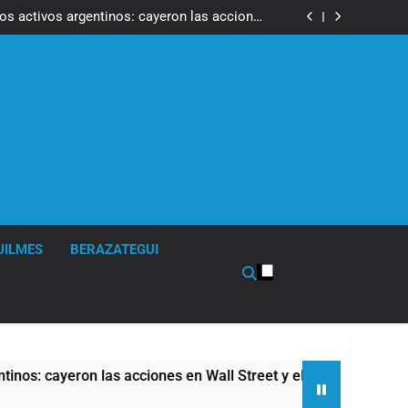
ron a la marcha frente al Congreso contra la
Ley de Propiedad Privada
los activos argentinos: cayeron las acciones
 riesgo país quedó al borde de los 450 puntos
isturbios frente al Congreso y calificó a los
ponsables como «delincuentes anarquistas»
de la Cerveza: los tres secretos para servirla
correctamente
ron a la marcha frente al Congreso contra la
Ley de Propiedad Privada
los activos argentinos: cayeron las acciones
 riesgo país quedó al borde de los 450 puntos
isturbios frente al Congreso y calificó a los
ponsables como «delincuentes anarquistas»
de la Cerveza: los tres secretos para servirla
correctamente
UILMES
BERAZATEGUI
iones en Wall Street y el riesgo país quedó al borde de los 45