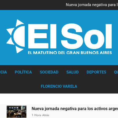
Figuras de la cultura se suma
Nueva jornada negativa para 
en Wall Street y el
Jorge Macri condenó los d
res
Día Internacional 
Figuras de la cultura se suma
Nueva jornada negativa para 
en Wall Street y el
Jorge Macri condenó los d
res
Día Internacional 
Diario EL SOL
CIA
POLÍTICA
SOCIEDAD
SALUD
DEPORTES
Q
FLORENCIO VARELA
a jornada negativa para los activos argentinos: cayeron las acc
 Atrás