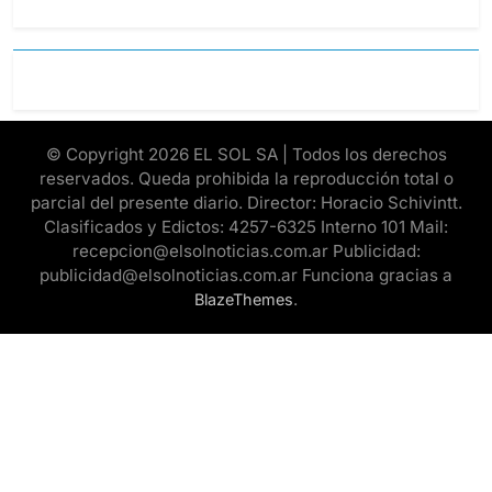
© Copyright 2026 EL SOL SA | Todos los derechos
reservados. Queda prohibida la reproducción total o
parcial del presente diario. Director: Horacio Schivintt.
Clasificados y Edictos: 4257-6325 Interno 101 Mail:
recepcion@elsolnoticias.com.ar Publicidad:
publicidad@elsolnoticias.com.ar Funciona gracias a
.
BlazeThemes