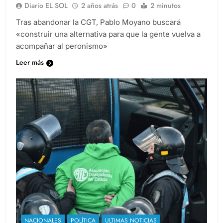
Diario EL SOL
2 años atrás
0
2 minutos
Tras abandonar la CGT, Pablo Moyano buscará
«construir una alternativa para que la gente vuelva a
acompañar al peronismo»
Leer más
NACIONALES
POLÍTICA
ULTIMAS NOTICIAS