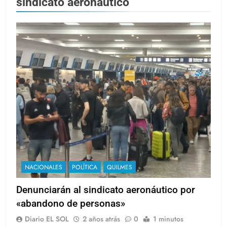
sindicato aeronáutico
NACIONALES
POLÍTICA
QUILMES
Denunciarán al sindicato aeronáutico por
«abandono de personas»
Diario EL SOL
2 años atrás
0
1 minutos