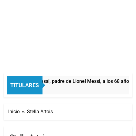
urió Jorge Messi, padre de Lionel Messi, a los 68 años
TITULARES
 Horas Atrás
Inicio
Stella Artois