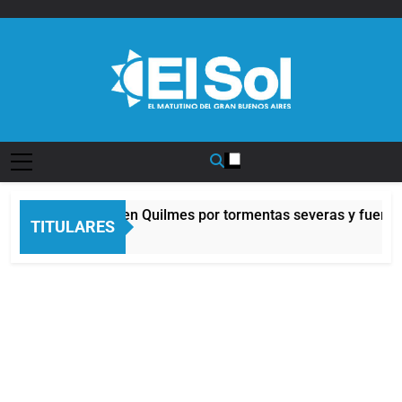
Saltar
al
contenido
Diario EL SOL
lerta naranja en Quilmes por tormentas severas y fuertes ráfa
TITULARES
Horas Atrás