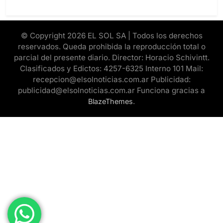
© Copyright 2026 EL SOL SA | Todos los derechos
reservados. Queda prohibida la reproducción total o
parcial del presente diario. Director: Horacio Schivintt.
Clasificados y Edictos: 4257-6325 Interno 101 Mail:
recepcion@elsolnoticias.com.ar Publicidad:
publicidad@elsolnoticias.com.ar Funciona gracias a
.
BlazeThemes