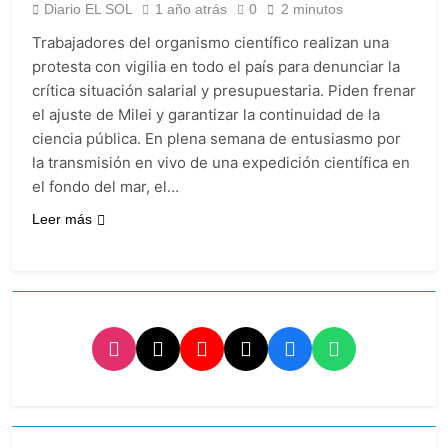
Cine de la India 2026
Diario EL SOL
1 año atrás
0
2 minutos
1 Día Atrás
con entrada libre y
Vozinha fue
gratuita
Trabajadores del organismo científico realizan una
presentado como
protesta con vigilia en todo el país para denunciar la
nuevo refuerzo de
1 Día Atrás
Colo Colo y promete
crítica situación salarial y presupuestaria. Piden frenar
Los bonos y ADR
dar pelea por el arco
el ajuste de Milei y garantizar la continuidad de la
argentinos cerraron
en baja y el riesgo
ciencia pública. En plena semana de entusiasmo por
1 Día Atrás
país volvió a subir
la transmisión en vivo de una expedición científica en
Argentina respondió
a Brasil tras la rebaja
el fondo del mar, el…
diplomática y
1 Día Atrás
Leer más
atribuyó la medida a
diferencias
ideológicas