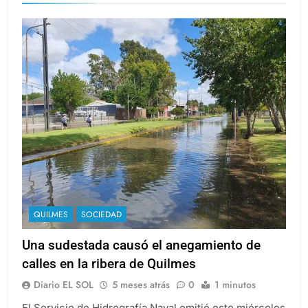
QUILMES
SOCIEDAD
Una sudestada causó el anegamiento de
calles en la ribera de Quilmes
Diario EL SOL
5 meses atrás
0
1 minutos
El Servicio de Hidrografía Naval emitió este miércoles