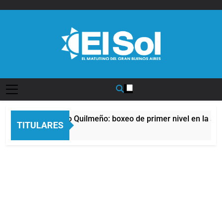
Saltar
al
contenido
Diario EL SOL
noche del Afro Quilmeño: boxeo de primer nivel en la sede de
TITULARES
ras Atrás