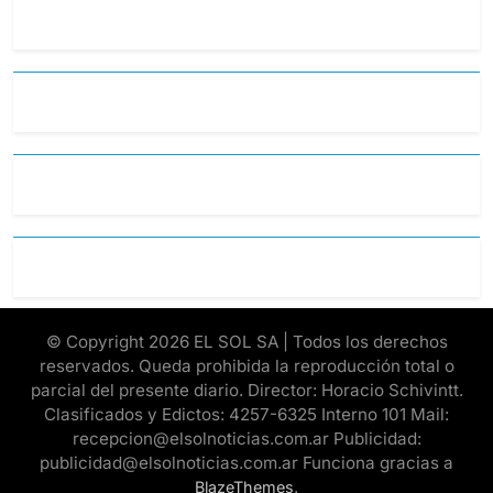
© Copyright 2026 EL SOL SA | Todos los derechos
reservados. Queda prohibida la reproducción total o
parcial del presente diario. Director: Horacio Schivintt.
Clasificados y Edictos: 4257-6325 Interno 101 Mail:
recepcion@elsolnoticias.com.ar Publicidad:
publicidad@elsolnoticias.com.ar Funciona gracias a
.
BlazeThemes