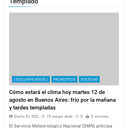
Templado
{:ES}CLASIFICADOS{:}
PRONOSTICO
SOCIEDAD
Cómo estará el clima hoy martes 12 de
agosto en Buenos Aires: frío por la mañana
y tardes templadas
Diario EL SOL
12 meses atrás
0
2 minutos
El Servicio Meteorológico Nacional (SMN) anticipa