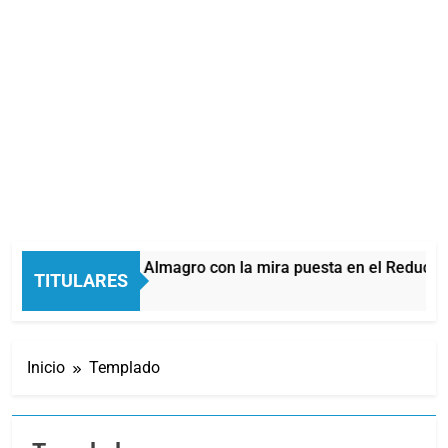
ilmes recibe a Almagro con la mira puesta en el Reducido
TITULARES
Minutos Atrás
Inicio
Templado