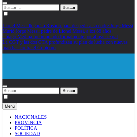
Buscar:
Lionel Messi llegará a Rosario para despedir a su padre Jorge Messi
Murió Jorge Messi, padre de Lionel Messi, a los 68 años
Thiago Medina fue imputado formalmente por abuso sexual
La CGT y las dos CTA profundizan su plan de lucha con nuevas
marchas contra el Gobierno
Diario EL SOL
Buscar:
Menú
NACIONALES
PROVINCIA
POLÍTICA
SOCIEDAD