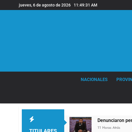
Saltar
jueves, 6 de agosto de 2026
11:49:32 AM
al
contenido
NACIONALES
PROVIN
gas de viento
Denunciaron penalmente al abog
11 Horas Atrás
TITULARES