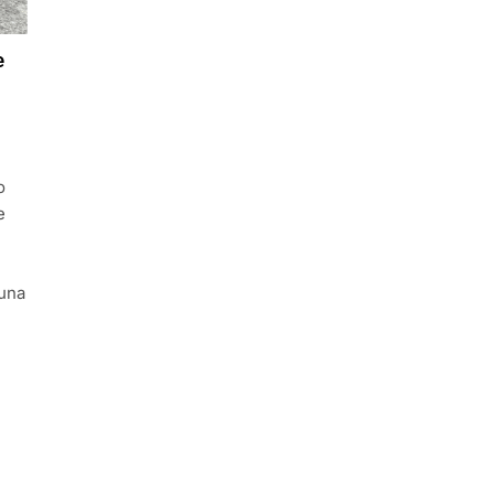
e
o
e
 una