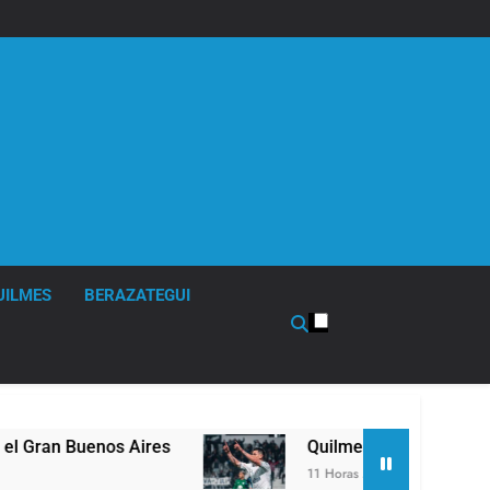
UILMES
BERAZATEGUI
 Aires
Quilmes derrotó 2-0 al líder Gimnasia d
11 Horas Atrás