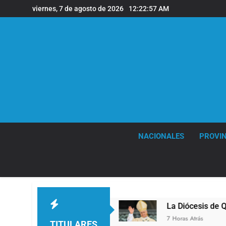
Saltar
viernes, 7 de agosto de 2026
12:22:58 AM
al
contenido
NACIONALES
PROVIN
e Quilmes
La Diócesis de Quilmes celebró la v
7 Horas Atrás
TITULARES