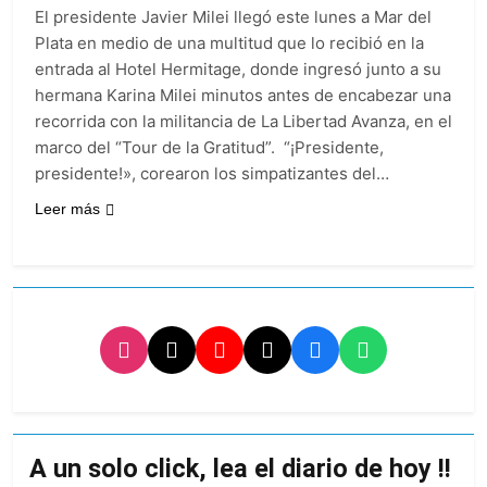
al Congreso y
1 Día Atrás
borde de los 450
El presidente Javier Milei llegó este lunes a Mar del
calificó a los
Día Internacional de
puntos
responsables como
Plata en medio de una multitud que lo recibió en la
la Cerveza: los tres
«delincuentes
entrada al Hotel Hermitage, donde ingresó junto a su
secretos para
1 Día Atrás
anarquistas»
servirla
hermana Karina Milei minutos antes de encabezar una
El frío polar se
correctamente
recorrida con la militancia de La Libertad Avanza, en el
instala en Buenos
Aires: mejora el
marco del “Tour de la Gratitud”. “¡Presidente,
1 Día Atrás
tiempo y llegan las
presidente!», corearon los simpatizantes del…
Día de San Cayetano:
temperaturas más
por qué se celebra
bajas de la semana
Leer más
cada 7 de agosto y
1 Día Atrás
qué representa para
El Senado aprobó la
los argentinos
ley de propiedad
privada, pero el
1 Día Atrás
Gobierno debió
Incidentes frente al
eliminar otro capítulo
Congreso durante la
protesta contra la
2 Días Atrás
Ley de Propiedad
La Fiscalía rechazó el
Privada: hubo
pedido para
detenidos y
suspender el juicio
2 Días Atrás
enfrentamientos
contra Pity Alvarez
67 barrios full LED en
A un solo click, lea el diario de hoy !!
Florencio Varela