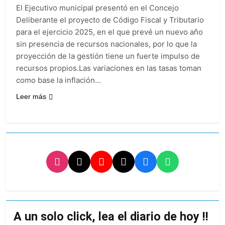
miércoles 5 de
15 Horas Atrás
El Ejecutivo municipal presentó en el Concejo
agosto: vuelve el frío
Confirmaron la visita
Deliberante el proyecto de Código Fiscal y Tributario
polar al AMBA
del papa León XIV a la
para el ejercicio 2025, en el que prevé un nuevo año
Argentina
15 Horas Atrás
sin presencia de recursos nacionales, por lo que la
Quilmes recibe a
proyección de la gestión tiene un fuerte impulso de
Gimnasia de Jujuy con
recursos propios.Las variaciones en las tasas toman
la necesidad de volver
15 Horas Atrás
al triunfo
como base la inflación…
Caso Loan: crecen
las críticas al fiscal
Leer más
por presuntas
1 Día Atrás
contradicciones en la
investigación
A un solo click, lea el diario de hoy !!