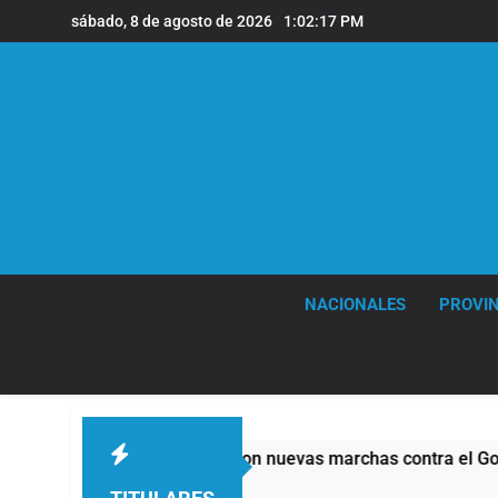
Saltar
sábado, 8 de agosto de 2026
1:02:18 PM
al
contenido
NACIONALES
PROVIN
n de lucha con nuevas marchas contra el Gobierno