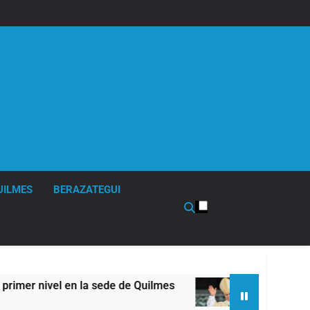
UILMES
BERAZATEGUI
 sede de Quilmes
La Diócesis de Quilmes celeb
19 Horas Atrás