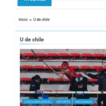
Inicio
U de chile
U de chile
{:ES}CLASIFICADOS{:}
DEPORTES
NACIONALES