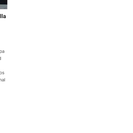
lla
opa
d
bos
mal