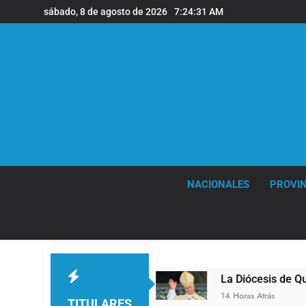
Saltar
sábado, 8 de agosto de 2026
7:24:32 AM
al
contenido
NACIONALES
PROVIN
e Quilmes
La Diócesis de Quilmes celebró la vi
14 Horas Atrás
TITULARES