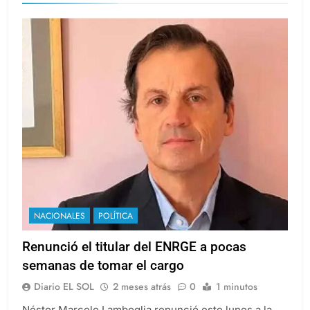
NACIONALES
POLÍTICA
Renunció el titular del ENRGE a pocas
semanas de tomar el cargo
Diario EL SOL
2 meses atrás
0
1 minutos
Néstor Marcelo Lamboglia renunció este lunes a la