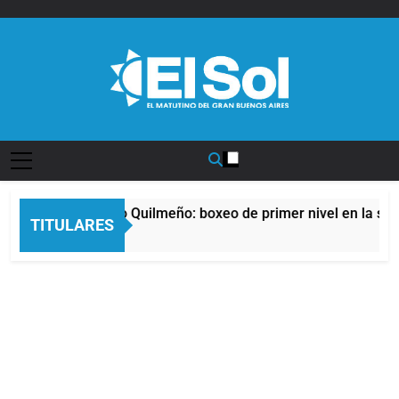
Saltar
al
contenido
Diario EL SOL
a noche del Afro Quilmeño: boxeo de primer nivel en la sede 
TITULARES
 Horas Atrás