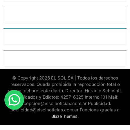
© Copyright 2026 EL SOL SA | Todos los derechos
reservados. Queda prohibida la reproducción total o
parcial del presente diario. Director: Horacio Schivintt.
Clasificados y Edictos: 4257-6325 Interno 101 Mail:
recepcion@elsolnoticias.com.ar Publicidad:
publicidad@elsolnoticias.com.ar Funciona gracias a
.
BlazeThemes