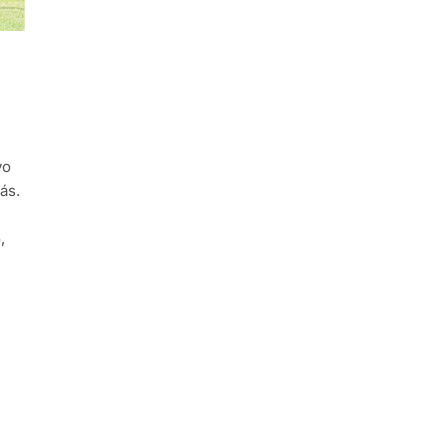
vo
ás.
,