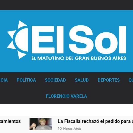
Diario EL SOL
CIA
POLÍTICA
SOCIEDAD
SALUD
DEPORTES
Q
FLORENCIO VARELA
La Fiscalía rechazó el pedido para suspender el juicio 
10 Horas Atrás