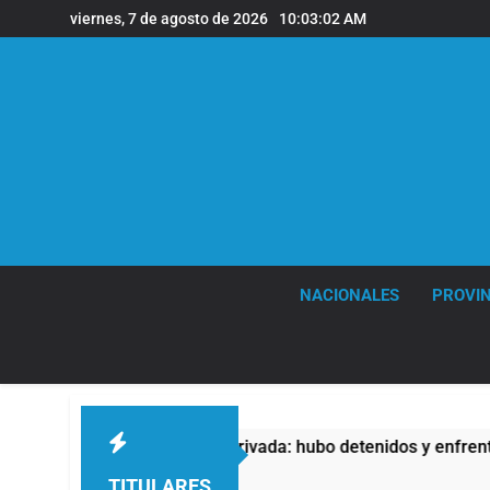
Saltar
viernes, 7 de agosto de 2026
10:03:03 AM
al
contenido
NACIONALES
PROVIN
 Propiedad Privada: hubo detenidos y enfrentamientos
TITULARES