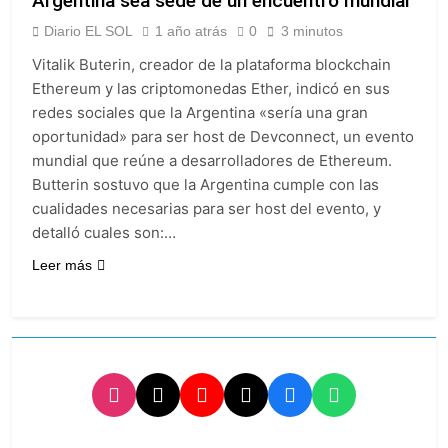
Argentina sea sede de un encuentro mundial
meteorológica
Senado debate el
Diario EL SOL
1 año atrás
0
3 minutos
proyecto sobre
propiedad privada
18 Horas Atrás
Vitalik Buterin, creador de la plataforma blockchain
con foco en los
Día del Cirujano Torácico:
Ethereum y las criptomonedas Ether, indicó en sus
desalojos
una especialidad clave para
redes sociales que la Argentina «sería una gran
el cuidado de la salud
19 Horas Atrás
oportunidad» para ser host de Devconnect, un evento
respiratoria en el Sanatorio
Alerta naranja en Quilmes
Urquiza
mundial que reúne a desarrolladores de Ethereum.
por tormentas severas y
Butterin sostuvo que la Argentina cumple con las
fuertes ráfagas de viento
1 Día Atrás
cualidades necesarias para ser host del evento, y
Denunciaron
penalmente al
detalló cuales son:…
abogado libertario
1 Día Atrás
Leer más
que propuso tirar
napalm sobre el Gran
Buenos Aires