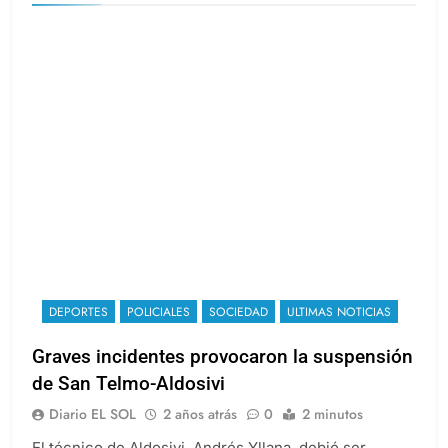
DEPORTES
POLICIALES
SOCIEDAD
ULTIMAS NOTICIAS
Graves incidentes provocaron la suspensión
de San Telmo-Aldosivi
Diario EL SOL
2 años atrás
0
2 minutos
El técnico de Aldosivi, Andrés Yllana, debió ser