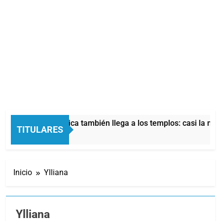
La crisis económica también llega a los templos: casi la mitad
TITULARES
3 Horas Atrás
Inicio
Ylliana
Ylliana