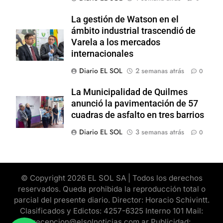
La gestión de Watson en el
ámbito industrial trascendió de
Varela a los mercados
internacionales
Diario EL SOL
2 semanas atrás
0
La Municipalidad de Quilmes
anunció la pavimentación de 57
cuadras de asfalto en tres barrios
Diario EL SOL
3 semanas atrás
0
© Copyright 2026 EL SOL SA | Todos los derechos
reservados. Queda prohibida la reproducción total o
parcial del presente diario. Director: Horacio Schivintt.
Clasificados y Edictos: 4257-6325 Interno 101 Mail:
recepcion@elsolnoticias.com.ar Publicidad: