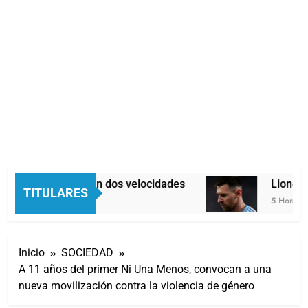
Economía en dos velocidades
Lionel Me
TITULARES
4 Horas Atrás
5 Horas Atrá
Inicio
SOCIEDAD
A 11 años del primer Ni Una Menos, convocan a una
nueva movilización contra la violencia de género