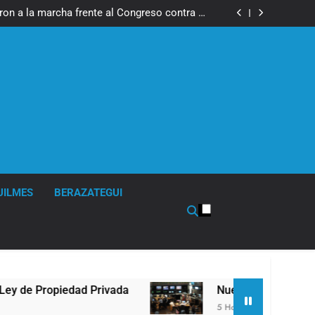
ó la visita del Papa León XIV a la Argentina
ron a la marcha frente al Congreso contra la
Ley de Propiedad Privada
los activos argentinos: cayeron las acciones
 riesgo país quedó al borde de los 450 puntos
isturbios frente al Congreso y calificó a los
ponsables como «delincuentes anarquistas»
ó la visita del Papa León XIV a la Argentina
ron a la marcha frente al Congreso contra la
Ley de Propiedad Privada
los activos argentinos: cayeron las acciones
 riesgo país quedó al borde de los 450 puntos
isturbios frente al Congreso y calificó a los
ponsables como «delincuentes anarquistas»
UILMES
BERAZATEGUI
rivada
Nueva jornada negativa para los activo
5 Horas Atrás