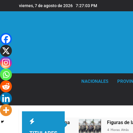
Saltar
viernes, 7 de agosto de 2026
7:27:04 PM
al
contenido
NACIONALES
PROVIN
a la Argentina
Figuras de la cultura se sumar
4 Horas Atrás