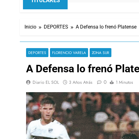
TITULARES
Inicio
DEPORTES
A Defensa lo frenó Platense
DEPORTES
FLORENCIO VARELA
ZONA SUR
A Defensa lo frenó Plat
0
Diario EL SOL
3 Años Atrás
1 Minutos