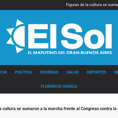
La Diócesis de Quilmes celebr
Figuras de la cultura se suma
Nueva jornada negativa para 
en Wall Street y el
Jorge Macri condenó los d
res
La Diócesis de Quilmes celebr
Figuras de la cultura se suma
Nueva jornada negativa para 
en Wall Street y el
Jorge Macri condenó los d
res
Diario EL SOL
CIA
POLÍTICA
SOCIEDAD
SALUD
DEPORTES
Q
FLORENCIO VARELA
on a la marcha frente al Congreso contra la Ley de Propiedad P