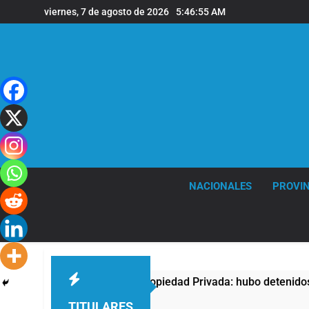
Saltar
viernes, 7 de agosto de 2026
5:46:56 AM
al
contenido
NACIONALES
PROVIN
esta contra la Ley de Propiedad Privada: hubo detenidos y enf
TITULARES