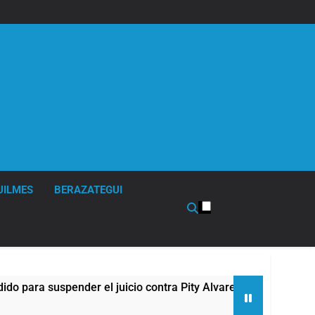
UILMES
BERAZATEGUI
a suspender el juicio contra Pity Alvarez
67 ba
6 Hora