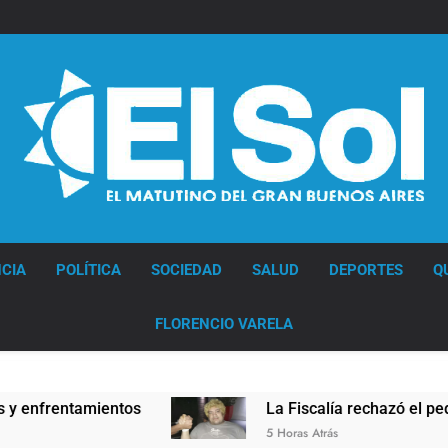
Diario EL SOL
CIA
POLÍTICA
SOCIEDAD
SALUD
DEPORTES
Q
FLORENCIO VARELA
rentamientos
La Fiscalía rechazó el pedido par
5 Horas Atrás