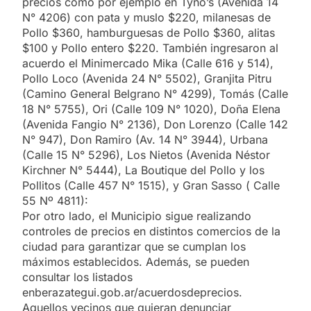
precios como por ejemplo en Tyno’s (Avenida 14
N° 4206) con pata y muslo $220, milanesas de
Pollo $360, hamburguesas de Pollo $360, alitas
$100 y Pollo entero $220. También ingresaron al
acuerdo el Minimercado Mika (Calle 616 y 514),
Pollo Loco (Avenida 24 N° 5502), Granjita Pitru
(Camino General Belgrano N° 4299), Tomás (Calle
18 N° 5755), Ori (Calle 109 N° 1020), Doña Elena
(Avenida Fangio N° 2136), Don Lorenzo (Calle 142
N° 947), Don Ramiro (Av. 14 N° 3944), Urbana
(Calle 15 N° 5296), Los Nietos (Avenida Néstor
Kirchner N° 5444), La Boutique del Pollo y los
Pollitos (Calle 457 N° 1515), y Gran Sasso ( Calle
55 Nº 4811):
Por otro lado, el Municipio sigue realizando
controles de precios en distintos comercios de la
ciudad para garantizar que se cumplan los
máximos establecidos. Además, se pueden
consultar los listados
enberazategui.gob.ar/acuerdosdeprecios.
Aquellos vecinos que quieran denunciar