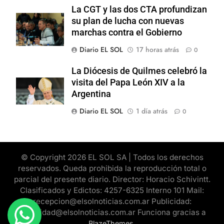
La CGT y las dos CTA profundizan
su plan de lucha con nuevas
marchas contra el Gobierno
Diario EL SOL
17 horas atrás
0
La Diócesis de Quilmes celebró la
visita del Papa León XIV a la
Argentina
Diario EL SOL
1 día atrás
0
© Copyright 2026 EL SOL SA | Todos los derechos
reservados. Queda prohibida la reproducción total o
parcial del presente diario. Director: Horacio Schivintt.
Clasificados y Edictos: 4257-6325 Interno 101 Mail:
recepcion@elsolnoticias.com.ar Publicidad:
publicidad@elsolnoticias.com.ar Funciona gracias a
.
BlazeThemes