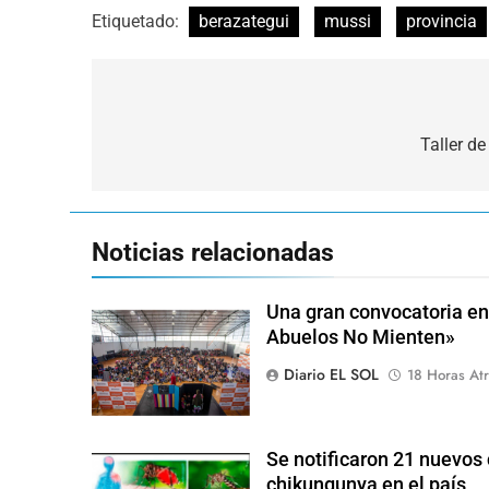
Etiquetado:
berazategui
mussi
provincia
Navegación
de
Taller d
entradas
Noticias relacionadas
Una gran convocatoria en 
Abuelos No Mienten»
Diario EL SOL
18 Horas Atr
Se notificaron 21 nuevos 
chikungunya en el país