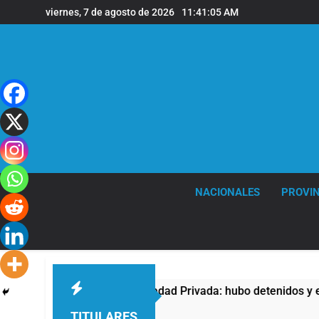
Saltar
viernes, 7 de agosto de 2026
11:41:07 AM
al
contenido
NACIONALES
PROVIN
 Ley de Propiedad Privada: hubo detenidos y enfrentamientos
TITULARES