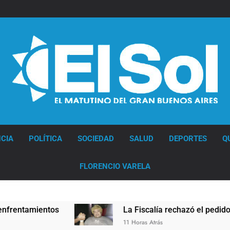
Diario EL SOL
CIA
POLÍTICA
SOCIEDAD
SALUD
DEPORTES
Q
FLORENCIO VARELA
La Fiscalía rechazó el pedido para suspender el 
11 Horas Atrás