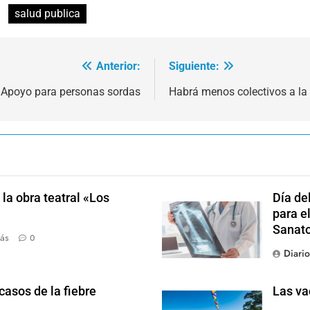
salud publica
Anterior:
Siguiente:
e Apoyo para personas sordas
Habrá menos colectivos a la
la obra teatral «Los
Día de
para el
Sanato
ás
0
Diari
casos de la fiebre
Las va