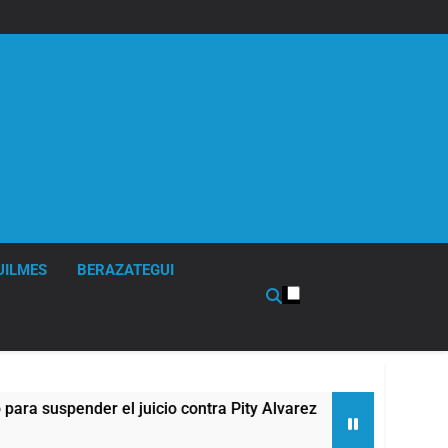
UILMES
BERAZATEGUI
juicio contra Pity Alvarez
67 barrios full LED 
12 Horas Atrás