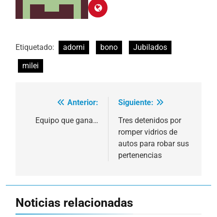
Etiquetado:
adorni
bono
Jubilados
milei
Anterior:
Siguiente:
Navegación
de
Equipo que gana…
Tres detenidos por
romper vidrios de
entradas
autos para robar sus
pertenencias
Noticias relacionadas