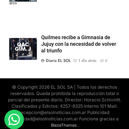
arco
Quilmes recibe a Gimnasia de
Jujuy con la necesidad de volver
al triunfo
Diario EL SOL
1 día atrás
0
© Copyright 2026 EL SOL SA | Todos los derechos
reservados. Queda prohibida la reproducción total o
parcial del presente diario. Director: Horacio Schivintt.
Clasificados y Edictos: 4257-6325 Interno 101 Mail:
recepcion@elsolnoticias.com.ar Publicidad:
publicidad@elsolnoticias.com.ar Funciona gracias a
.
BlazeThemes