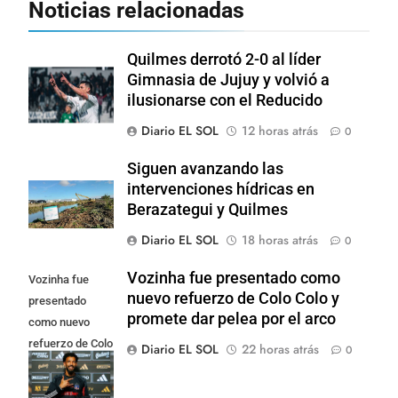
Noticias relacionadas
Quilmes derrotó 2-0 al líder
Gimnasia de Jujuy y volvió a
ilusionarse con el Reducido
Diario EL SOL
12 horas atrás
0
Siguen avanzando las
intervenciones hídricas en
Berazategui y Quilmes
Diario EL SOL
18 horas atrás
0
Vozinha fue presentado como
Vozinha fue
nuevo refuerzo de Colo Colo y
presentado
promete dar pelea por el arco
como nuevo
refuerzo de Colo
Diario EL SOL
22 horas atrás
0
Colo y promete
dar pelea por el