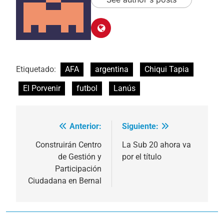
Etiquetado:
AFA
argentina
Chiqui Tapia
El Porvenir
futbol
Lanús
Anterior:
Siguiente:
Navegación
de
Construirán Centro
La Sub 20 ahora va
de Gestión y
por el título
entradas
Participación
Ciudadana en Bernal