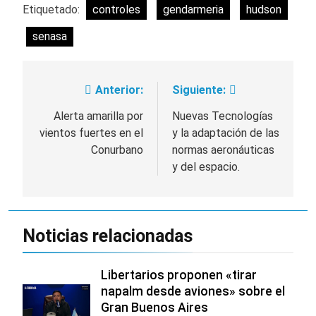
Etiquetado:
controles
gendarmeria
hudson
senasa
Anterior:
Siguiente:
Navegación
de
Alerta amarilla por
Nuevas Tecnologías
vientos fuertes en el
y la adaptación de las
entradas
Conurbano
normas aeronáuticas
y del espacio.
Noticias relacionadas
Libertarios proponen «tirar
napalm desde aviones» sobre el
Gran Buenos Aires