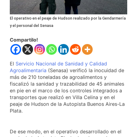
Congreso contra la
Nueva jornada negativa para
Ley de Propiedad
los activos argentinos:
Privada
cayeron las acciones en Wall
1 Día Atrás
El operativo en el peaje de Hudson realizado por la Gendarmería
Street y el riesgo país quedó
Jorge Macri condenó
y el personal del Senasa
al borde de los 450 puntos
los disturbios frente
al Congreso y
1 Día Atrás
Compartilo!
calificó a los
Día Internacional de
responsables como
la Cerveza: los tres
«delincuentes
secretos para
2 Días Atrás
anarquistas»
servirla
El
Servicio Nacional de Sanidad y Calidad
El frío polar se instala en
correctamente
Buenos Aires: mejora el
Agroalimentaria
(Senasa) verificó la inocuidad de
tiempo y llegan las
más de 210 toneladas de agroalimentos y
2 Días Atrás
temperaturas más bajas de
fiscalizó la sanidad y trazabilidad de 45 animales
Día de San Cayetano: por
la semana
qué se celebra cada 7 de
en pie en el marco de los controles integrados a
agosto y qué representa
transportes que realizó en Villa Celina y en el
2 Días Atrás
para los argentinos
peaje de Hudson de la Autopista Buenos Aires-La
El Senado aprobó la ley de
propiedad privada, pero el
Plata.
Gobierno debió eliminar otro
2 Días Atrás
capítulo
Incidentes frente al
Congreso durante la
De ese modo, en el operativo desarrollado en el
protesta contra la Ley de