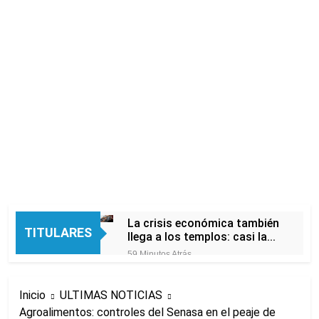
La crisis económica también
TITULARES
llega a los templos: casi la
mitad de quienes buscan
59 Minutos Atrás
ayuda pide alimentos, dinero
Economía en dos
o trabajo
velocidades
Inicio
ULTIMAS NOTICIAS
7 Horas Atrás
Agroalimentos: controles del Senasa en el peaje de
Lionel Messi llegará a