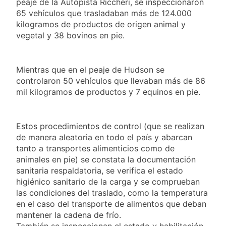
peaje de la Autopista Riccheri, se inspeccionaron
2 Días Atrás
Propiedad Privada: hubo
La Fiscalía rechazó el
65 vehículos que trasladaban más de 124.000
detenidos y enfrentamientos
pedido para
kilogramos de productos de origen animal y
suspender el juicio
vegetal y 38 bovinos en pie.
2 Días Atrás
contra Pity Alvarez
67 barrios full LED en
Florencio Varela
2 Días Atrás
Mientras que en el peaje de Hudson se
El temporal se despide del
controlaron 50 vehículos que llevaban más de 86
AMBA: cuándo dejará de
mil kilogramos de productos y 7 equinos en pie.
llover y llega una ola de frío
2 Días Atrás
con mínimas cercanas a 1°C
Kicillof marchó contra la
Ley de Propiedad Privada
Estos procedimientos de control (que se realizan
de Milei
2 Días Atrás
de manera aleatoria en todo el país y abarcan
tanto a transportes alimenticios como de
animales en pie) se constata la documentación
sanitaria respaldatoria, se verifica el estado
higiénico sanitario de la carga y se comprueban
las condiciones del traslado, como la temperatura
en el caso del transporte de alimentos que deban
mantener la cadena de frío.