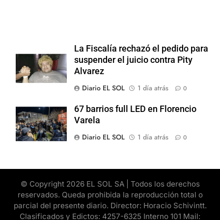
La Fiscalía rechazó el pedido para
suspender el juicio contra Pity
Alvarez
Diario EL SOL
1 día atrás
0
67 barrios full LED en Florencio
Varela
Diario EL SOL
1 día atrás
0
© Copyright 2026 EL SOL SA | Todos los derechos
reservados. Queda prohibida la reproducción total o
parcial del presente diario. Director: Horacio Schivintt.
Clasificados y Edictos: 4257-6325 Interno 101 Mail: