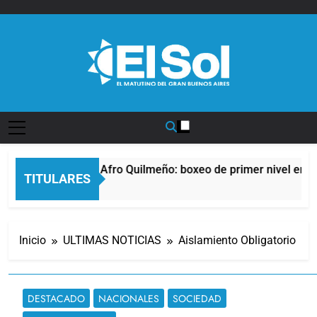
Saltar
al
contenido
Diario EL SOL
La noche del Afro Quilmeño: boxeo de primer nivel en la 
TITULARES
11 Horas Atrás
Inicio
ULTIMAS NOTICIAS
Aislamiento Obligatorio
DESTACADO
NACIONALES
SOCIEDAD