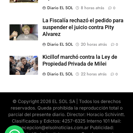
Diario EL SOL
8 horas atrás
0
La Fiscalía rechazó el pedido para
suspender el juicio contra Pity
Alvarez
Diario EL SOL
20 horas atrás
0
Kicillof marchó contra la Ley de
Propiedad Privada de Milei
Diario EL SOL
22 horas atrás
0
© Copyright 2026 EL SOL SA | Todos los derechos
reservados. Queda prohibida la reproducción total o
parcial del presente diario. Director: Horacio Schivintt.
Clasificados y Edictos: 4257-6325 Interno 101 Mail:
recepcion@elsolnoticias.com.ar Publicidad: