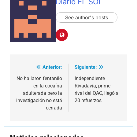
Diario EL SOL
See author's posts
Anterior:
Siguiente:
Navegación
de
No hallaron fentanilo
Independiente
en la cocaína
Rivadavia, primer
entradas
adulterada pero la
rival del QAC, llegó a
investigación no está
20 refuerzos
cerrada