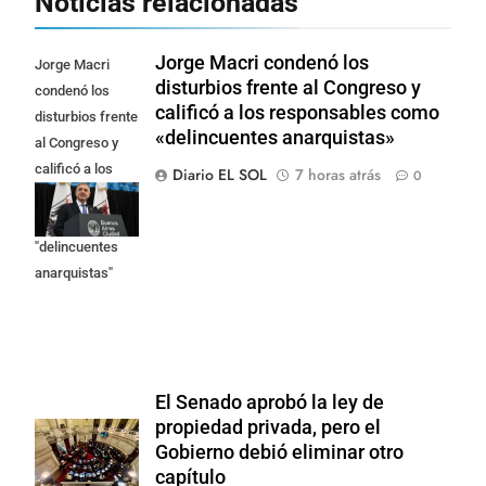
Noticias relacionadas
Jorge Macri condenó los
Jorge Macri
disturbios frente al Congreso y
condenó los
calificó a los responsables como
disturbios frente
«delincuentes anarquistas»
al Congreso y
calificó a los
Diario EL SOL
7 horas atrás
0
responsables
como
"delincuentes
anarquistas"
El Senado aprobó la ley de
propiedad privada, pero el
Gobierno debió eliminar otro
capítulo