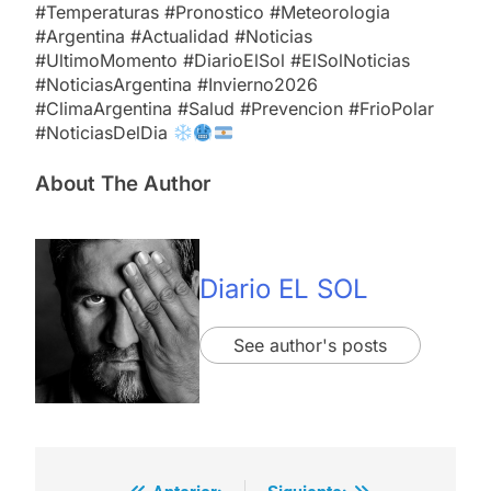
#Temperaturas #Pronostico #Meteorologia
#Argentina #Actualidad #Noticias
#UltimoMomento #DiarioElSol #ElSolNoticias
#NoticiasArgentina #Invierno2026
#ClimaArgentina #Salud #Prevencion #FrioPolar
#NoticiasDelDia
About The Author
Diario EL SOL
See author's posts