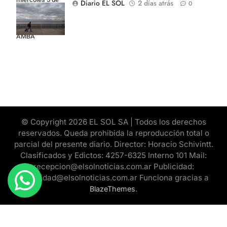
Diario EL SOL
2 días atrás
0
agosto: vuelve el
frío polar al
AMBA
© Copyright 2026 EL SOL SA | Todos los derechos
reservados. Queda prohibida la reproducción total o
parcial del presente diario. Director: Horacio Schivintt.
Clasificados y Edictos: 4257-6325 Interno 101 Mail:
recepcion@elsolnoticias.com.ar Publicidad:
publicidad@elsolnoticias.com.ar Funciona gracias a
.
BlazeThemes