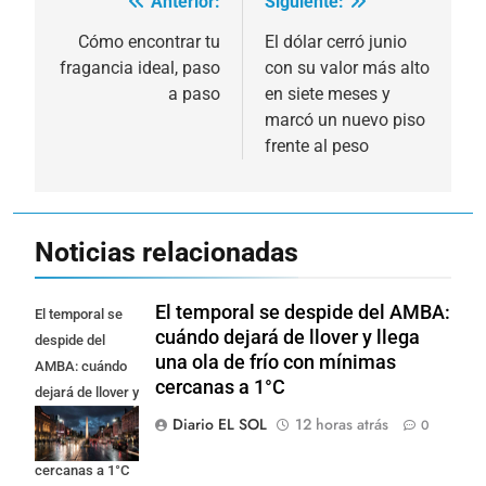
Anterior:
Siguiente:
Navegación
de
Cómo encontrar tu
El dólar cerró junio
fragancia ideal, paso
con su valor más alto
entradas
a paso
en siete meses y
marcó un nuevo piso
frente al peso
Noticias relacionadas
El temporal se despide del AMBA:
El temporal se
cuándo dejará de llover y llega
despide del
una ola de frío con mínimas
AMBA: cuándo
cercanas a 1°C
dejará de llover y
llega una ola de
Diario EL SOL
12 horas atrás
0
frío con mínimas
cercanas a 1°C