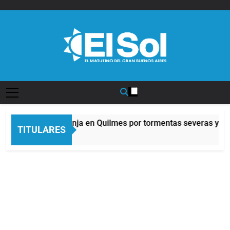
Saltar
al
contenido
Diario EL SOL
Alerta naranja en Quilmes por tormentas severas y fuer
TITULARES
8 Horas Atrás