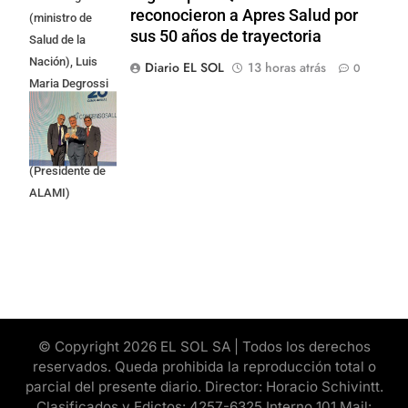
reconocieron a Apres Salud por
(ministro de
sus 50 años de trayectoria
Salud de la
Nación), Luis
Diario EL SOL
13 horas atrás
0
Maria Degrossi
(Presidente de
Apres Salud) y
Cristian Mazza
(Presidente de
ALAMI)
© Copyright 2026 EL SOL SA | Todos los derechos
reservados. Queda prohibida la reproducción total o
parcial del presente diario. Director: Horacio Schivintt.
Clasificados y Edictos: 4257-6325 Interno 101 Mail: