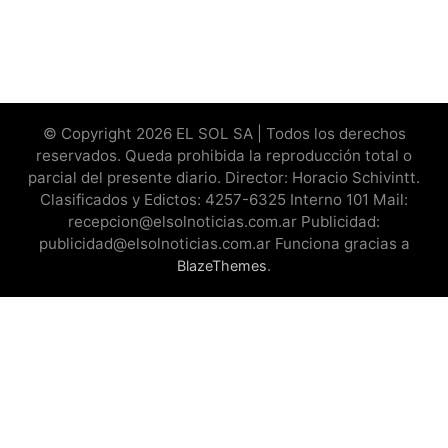
© Copyright 2026 EL SOL SA | Todos los derechos
reservados. Queda prohibida la reproducción total o
parcial del presente diario. Director: Horacio Schivintt.
Clasificados y Edictos: 4257-6325 Interno 101 Mail:
recepcion@elsolnoticias.com.ar Publicidad:
publicidad@elsolnoticias.com.ar Funciona gracias a
.
BlazeThemes