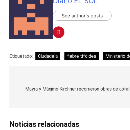
Diario EL SOL
See author's posts
Etiquetado:
Ciudadela
fiebre tifoidea
Ministerio 
Navegación
de
Mayra y Máximo Kirchner recorrieron obras de asfalto
entradas
Noticias relacionadas