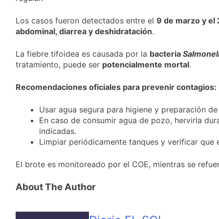
atribuyó la medida a
Cómo estará el clima
diferencias
en Buenos Aires este
Los casos fueron detectados entre el
9 de marzo y el 
ideológicas
miércoles 5 de
14 Horas Atrás
abdominal, diarrea y deshidratación
.
agosto: vuelve el frío
Confirmaron la visita
polar al AMBA
del papa León XIV a la
La fiebre tifoidea es causada por la
bacteria
Salmonel
Argentina
14 Horas Atrás
tratamiento, puede ser
potencialmente mortal
.
Quilmes recibe a
Gimnasia de Jujuy con
Recomendaciones oficiales para prevenir contagios:
la necesidad de volver
14 Horas Atrás
al triunfo
Caso Loan: crecen
Usar agua segura para higiene y preparación de
las críticas al fiscal
En caso de consumir agua de pozo, hervirla dur
por presuntas
1 Día Atrás
indicadas.
contradicciones en la
Limpiar periódicamente tanques y verificar que e
investigación
El brote es monitoreado por el COE, mientras se refu
About The Author