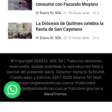
consumo con Facundo Moyano
Diario EL SOL
10 horas atrás
0
La Diócesis de Quilmes celebra la
fiesta de San Cayetano
Diario EL SOL
11 horas atrás
0
© Copyright 2026 EL SOL SA | Todos los derechos
reservados. Queda prohibida la reproducción total o
parcial del presente diario. Director: Horacio Schivintt.
Clasificados y Edictos: 4257-6325 Interno 101 Mail:
recepcion@elsolnoticias.com.ar Publicidad:
publicidad@elsolnoticias.com.ar Funciona gracias a
.
BlazeThemes