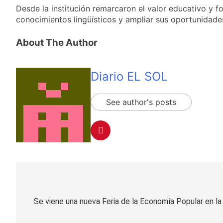
miércoles 5 de
15 Horas Atrás
Desde la institución remarcaron el valor educativo y f
agosto: vuelve el frío
Confirmaron la visita
conocimientos lingüísticos y ampliar sus oportunidades
polar al AMBA
del papa León XIV a la
Argentina
15 Horas Atrás
About The Author
Quilmes recibe a
Gimnasia de Jujuy con
la necesidad de volver
15 Horas Atrás
Diario EL SOL
al triunfo
Caso Loan: crecen
las críticas al fiscal
por presuntas
See author's posts
1 Día Atrás
contradicciones en la
investigación
Navegación
de
Se viene una nueva Feria de la Economía Popular en la
entradas