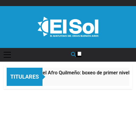
Saltar
al
contenido
Diario EL SOL
La noche del Afro Quilmeño: boxeo de primer nivel en 
TITULARES
10 Horas Atrás