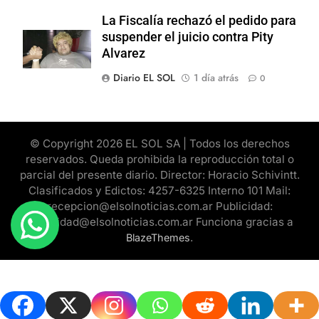
La Fiscalía rechazó el pedido para
suspender el juicio contra Pity
Alvarez
Diario EL SOL
1 día atrás
0
© Copyright 2026 EL SOL SA | Todos los derechos
reservados. Queda prohibida la reproducción total o
parcial del presente diario. Director: Horacio Schivintt.
Clasificados y Edictos: 4257-6325 Interno 101 Mail:
recepcion@elsolnoticias.com.ar Publicidad:
publicidad@elsolnoticias.com.ar Funciona gracias a
.
BlazeThemes