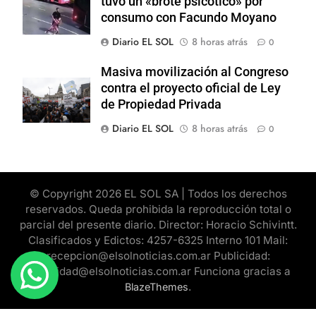
tuvo un «brote psicótico» por
consumo con Facundo Moyano
Diario EL SOL
8 horas atrás
0
Masiva movilización al Congreso
contra el proyecto oficial de Ley
de Propiedad Privada
Diario EL SOL
8 horas atrás
0
© Copyright 2026 EL SOL SA | Todos los derechos
reservados. Queda prohibida la reproducción total o
parcial del presente diario. Director: Horacio Schivintt.
Clasificados y Edictos: 4257-6325 Interno 101 Mail:
recepcion@elsolnoticias.com.ar Publicidad:
publicidad@elsolnoticias.com.ar Funciona gracias a
.
BlazeThemes