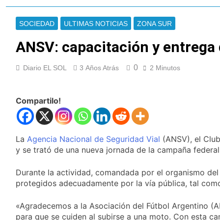
Milei
Renunció el
subsecretario de
SOCIEDAD
ULTIMAS NOTICIAS
ZONA SUR
Seguridad de
17 Horas Atrás
Quilmes, Hernán
Candela Arizaga
ANSV: capacitación y entrega 
Ocampo, tras la
confirmó que tuvo un
difusión de chats
«brote psicótico» por
18 Horas Atrás
privados
0
Diario EL SOL
3 Años Atrás
2 Minutos
consumo con
La Libertad Avanza
Facundo Moyano
consiguió la mayoría
y rechazó el pedido
18 Horas Atrás
Compartilo!
del peronismo de
Masiva movilización
girar el proyecto a
al Congreso contra el
comisión
proyecto oficial de
18 Horas Atrás
Ley de Propiedad
La
Agencia Nacional de Seguridad Vial
La Diócesis de
(ANSV), el Club
Privada
Quilmes celebra la
y se trató de una nueva jornada de la campaña federa
fiesta de San
19 Horas Atrás
Cayetano
La Línea 148 pasó a
Durante la actividad, comandada por el organismo del 
ser operada por La
protegidos adecuadamente por la vía pública, tal como
Central de Vicente
19 Horas Atrás
López
La Municipalidad de
«Agradecemos a la Asociación del Fútbol Argentino (AFA
Quilmes limpió
para que se cuiden al subirse a una moto. Con esta ca