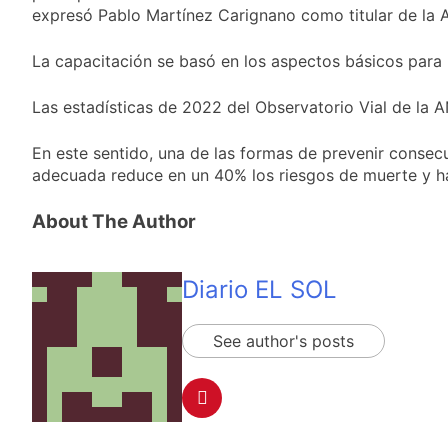
sumideros y
19 Horas Atrás
expresó Pablo Martínez Carignano como titular de la 
desagües en medio
Transporte: un
de las lluvias
asistente virtual para
La capacitación se basó en los aspectos básicos para 
consultar
21 Horas Atrás
infracciones en
Una gran
Las estadísticas de 2022 del Observatorio Vial de la A
segundos
convocatoria en la
obra teatral «Los
21 Horas Atrás
En este sentido, una de las formas de prevenir consec
Abuelos No Mienten»
Marcha al Congreso:
adecuada reduce en un 40% los riesgos de muerte y ha
cortes, desvíos y
operativo de
1 Día Atrás
About The Author
seguridad por la
protesta contra la
reforma de la Ley de
Tierras
Diario EL SOL
See author's posts