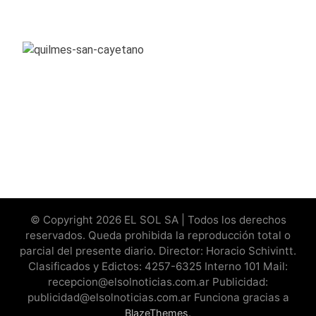
© Copyright 2026 EL SOL SA | Todos los derechos
reservados. Queda prohibida la reproducción total o
parcial del presente diario. Director: Horacio Schivintt.
Clasificados y Edictos: 4257-6325 Interno 101 Mail:
recepcion@elsolnoticias.com.ar Publicidad:
publicidad@elsolnoticias.com.ar Funciona gracias a
.
BlazeThemes