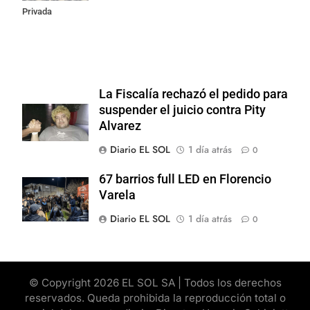
Privada
La Fiscalía rechazó el pedido para
suspender el juicio contra Pity
Alvarez
Diario EL SOL
1 día atrás
0
67 barrios full LED en Florencio
Varela
Diario EL SOL
1 día atrás
0
© Copyright 2026 EL SOL SA | Todos los derechos
reservados. Queda prohibida la reproducción total o