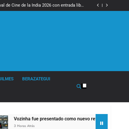
ciones de invierno se disfrutaron en familia
al de Cine de la India 2026 con entrada libre
y gratuita
 nuevo refuerzo de Colo Colo y promete dar
pelea por el arco
raron en baja y el riesgo país volvió a subir
ciones de invierno se disfrutaron en familia
al de Cine de la India 2026 con entrada libre
y gratuita
 nuevo refuerzo de Colo Colo y promete dar
pelea por el arco
raron en baja y el riesgo país volvió a subir
UILMES
BERAZATEGUI
 presentado como nuevo refuerzo de Colo Colo y promete dar p