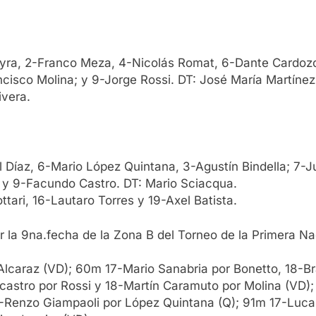
reyra, 2-Franco Meza, 4-Nicolás Romat, 6-Dante Cardozo
ncisco Molina; y 9-Jorge Rossi. DT: José María Martíne
ivera.
l Díaz, 6-Mario López Quintana, 3-Agustín Bindella; 7-J
 y 9-Facundo Castro. DT: Mario Sciacqua.
ari, 16-Lautaro Torres y 19-Axel Batista.
a 9na.fecha de la Zona B del Torneo de la Primera Na
lcaraz (VD); 60m 17-Mario Sanabria por Bonetto, 18-Br
castro por Rossi y 18-Martín Caramuto por Molina (VD);
-Renzo Giampaoli por López Quintana (Q); 91m 17-Lucas