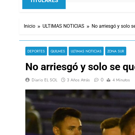
TITULARES
Inicio
ULTIMAS NOTICIAS
No arriesgó y solo 
DEPORTES
QUILMES
ULTIMAS NOTICIAS
ZONA SUR
No arriesgó y solo se q
0
Diario EL SOL
3 Años Atrás
4 Minutos