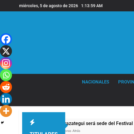
Saltar
miércoles, 5 de agosto de 2026
1:14:00 AM
al
contenido
NACIONALES
PROVIN
Berazategui será sede del Festival de Cine de la India
2 Horas Atrás