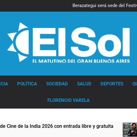
Las vaca
Berazategui será sede del Festiv
Vozinha fue presentado como
Los bonos y ADR argentinos cer
Las vaca
Berazategui será sede del Festiv
Vozinha fue presentado como
Los bonos y ADR argentinos cer
Diario EL SOL
CIA
POLÍTICA
SOCIEDAD
SALUD
DEPORTES
Q
FLORENCIO VARELA
 2026 con entrada libre y gratuita
Vozinha fue
3 Horas Atrás