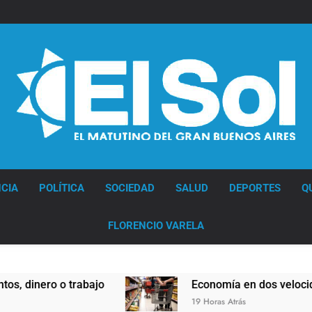
Diario EL SOL
CIA
POLÍTICA
SOCIEDAD
SALUD
DEPORTES
Q
FLORENCIO VARELA
nero o trabajo
Economía en dos velocidades
19 Horas Atrás