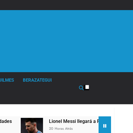
UILMES
BERAZATEGUI
Lionel Messi llegará a Rosario para despedir 
20 Horas Atrás