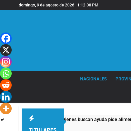
Saltar
domingo, 9 de agosto de 2026
1:12:39 PM
al
contenido
NACIONALES
PROVIN
plos: casi la mitad de quienes buscan ayuda pide alimentos, di
TITULARES