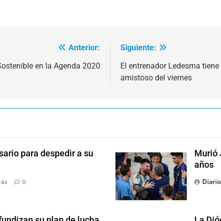
Anterior:
Siguiente:
Sostenible en la Agenda 2020
El entrenador Ledesma tiene 
amistoso del viernes
sario para despedir a su
Murió 
años
Diari
rás
0
fundizan su plan de lucha
La Dió