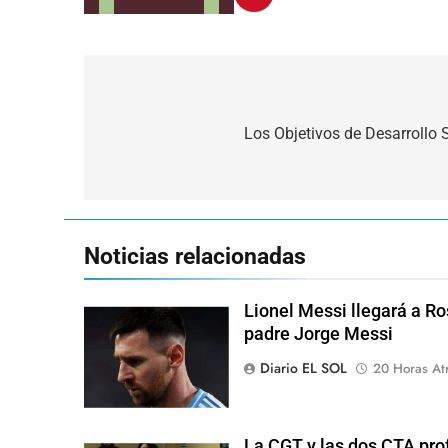
Navegación
de
Los Objetivos de Desarrollo 
entradas
Noticias relacionadas
Lionel Messi llegará a Ro
padre Jorge Messi
Diario EL SOL
20 Horas At
La CGT y las dos CTA pro