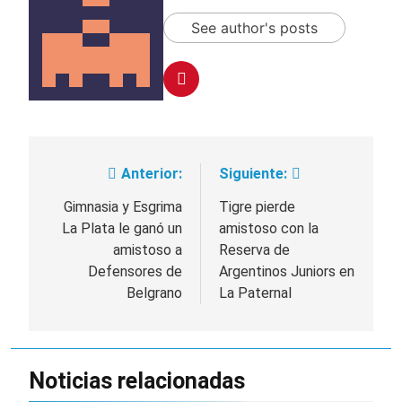
See author's posts
Anterior:
Siguiente:
Navegación
de
Gimnasia y Esgrima
Tigre pierde
La Plata le ganó un
amistoso con la
entradas
amistoso a
Reserva de
Defensores de
Argentinos Juniors en
Belgrano
La Paternal
Noticias relacionadas