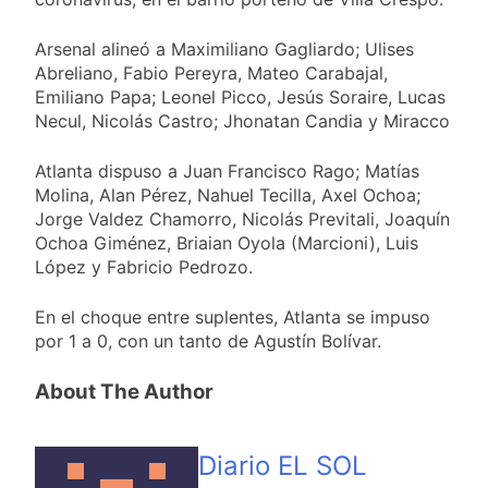
miércoles 5 de
15 Horas Atrás
agosto: vuelve el frío
Confirmaron la visita
polar al AMBA
Arsenal alineó a Maximiliano Gagliardo; Ulises
del papa León XIV a la
Abreliano, Fabio Pereyra, Mateo Carabajal,
Argentina
15 Horas Atrás
Emiliano Papa; Leonel Picco, Jesús Soraire, Lucas
Quilmes recibe a
Necul, Nicolás Castro; Jhonatan Candia y Miracco
Gimnasia de Jujuy con
la necesidad de volver
15 Horas Atrás
al triunfo
Atlanta dispuso a Juan Francisco Rago; Matías
Caso Loan: crecen
Molina, Alan Pérez, Nahuel Tecilla, Axel Ochoa;
las críticas al fiscal
Jorge Valdez Chamorro, Nicolás Previtali, Joaquín
por presuntas
1 Día Atrás
contradicciones en la
Ochoa Giménez, Briaian Oyola (Marcioni), Luis
investigación
López y Fabricio Pedrozo.
En el choque entre suplentes, Atlanta se impuso
por 1 a 0, con un tanto de Agustín Bolívar.
About The Author
Diario EL SOL