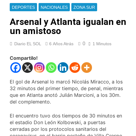
Berazategui y
Se notificaron 21
DEPORTES
NACIONALES
ZONA SUR
Quilmes
nuevos casos de la
fiebre chikungunya en
Arsenal y Atlanta igualan en
9 Horas Atrás
el país
Las vacaciones de
un amistoso
invierno se
disfrutaron en
10 Horas Atrás
familia
0
Diario EL SOL
6 Años Atrás
1 Minutos
Berazategui será
sede del Festival de
Cine de la India 2026
Compartilo!
11 Horas Atrás
con entrada libre y
Vozinha fue
gratuita
presentado como
nuevo refuerzo de
12 Horas Atrás
El gol de Arsenal lo marcó Nicolás Miracco, a los
Colo Colo y promete
Los bonos y ADR
32 minutos del primer tiempo, de penal, mientras
dar pelea por el arco
argentinos cerraron
que en Atlanta anotó Julián Marcioni, a los 30m.
en baja y el riesgo
13 Horas Atrás
del complemento.
país volvió a subir
Argentina respondió
a Brasil tras la rebaja
El encuentro tuvo dos tiempos de 30 minutos en
diplomática y
14 Horas Atrás
el estadio Don León Kolbowski, a puertas
atribuyó la medida a
Cómo estará el clima
cerradas por los protocolos sanitarios del
diferencias
en Buenos Aires este
ideológicas
coronavirus, en el barrio porteño de Villa Crespo.